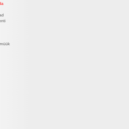
da
ad
nti
timüük