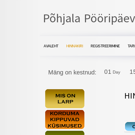
Põhjala Pööripäev
AVALEHT
HINNAKIRI
REGISTREERIMINE
TARV
0
1
1
0
1
1
Mäng on kestnud:
Day
HI