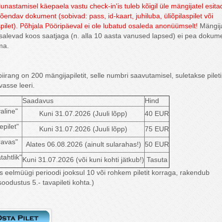
i lunastamisel käepaela vastu check-in'is tuleb kõigil üle mängijatel esita
ttõendav dokument (sobivad: pass, id-kaart, juhiluba, üliõpilaspilet või
spilet). Põhjala Pööripäeval ei ole lubatud osaleda anonüümselt!
Mängij
salevad koos saatjaga (n. alla 10 aasta vanused lapsed) ei pea dokume
ma.
piirang on 200 mängijapiletit, selle numbri saavutamisel, suletakse pile
vasse leeri.
Saadavus
Hind
aline"
Kuni 31.07.2026 (Juuli lõpp)
40 EUR
epilet"
Kuni 31.07.2026 (Juuli lõpp)
75 EUR
ravas"
Alates 06.08.2026 (ainult sularahas!)
50 EUR
tahtlik"
Kuni 31.07.2026 (või kuni kohti jätkub!)
Tasuta
s eelmüügi perioodi jooksul 10 või rohkem piletit korraga, rakendub
soodustus 5.- tavapileti kohta.)