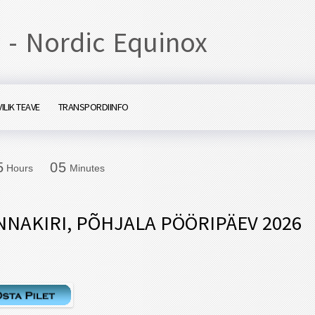
 - Nordic Equinox
ILIK TEAVE
TRANSPORDIINFO
5
0
5
5
0
5
Hours
Minutes
NNAKIRI, PÕHJALA PÖÖRIPÄEV 2026