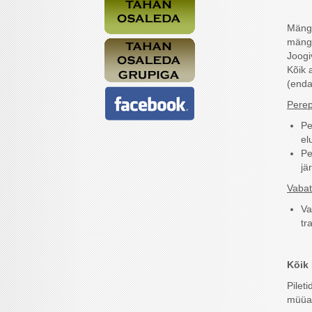
Mängu
mängi
Joogi
Kõik 
(enda
Perep
Pe
el
Pe
jä
Vabata
Va
tr
Kõik 
Pileti
müüa 