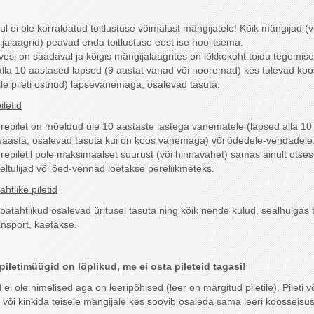
l ei ole korraldatud toitlustuse võimalust mängijatele! Kõik mängijad (v
jalaagrid) peavad enda toitlustuse eest ise hoolitsema.
vesi on saadaval ja kõigis mängijalaagrites on lõkkekoht toidu tegemise
alla 10 aastased lapsed (9 aastat vanad või nooremad) kes tulevad koo
le pileti ostnud) lapsevanemaga, osalevad tasuta.
iletid
repilet on mõeldud üle 10 aastaste lastega vanematele (lapsed alla 10
uaasta, osalevad tasuta kui on koos vanemaga) või õdedele-vendadele
repiletil pole maksimaalset suurust (või hinnavahet) samas ainult otse
reltulijad või õed-vennad loetakse pereliikmeteks.
htlike piletid
batahtlikud osalevad üritusel tasuta ning kõik nende kulud, sealhulgas t
ansport, kaetakse.
piletimüügid on lõplikud, me ei osta pileteid tagasi!
d ei ole nimelised
aga on leeripõhised
(leer on märgitud piletile). Pileti v
või kinkida teisele mängijale kes soovib osaleda sama leeri koosseisus