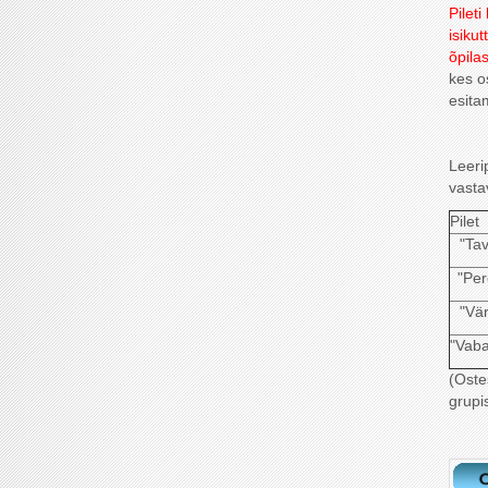
Pilet
isiku
õpila
kes o
esita
Leeri
vasta
Pilet
"Tav
"Per
"Vä
"Vaba
(Oste
grupi