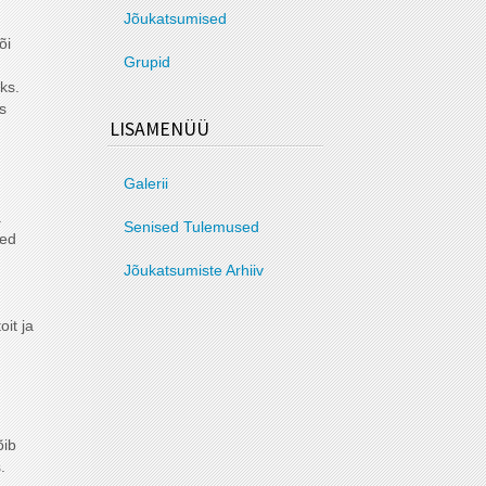
Jõukatsumised
õi
Grupid
ks.
s
LISAMENÜÜ
Galerii
.
Senised Tulemused
sed
Jõukatsumiste Arhiiv
oit ja
õib
.