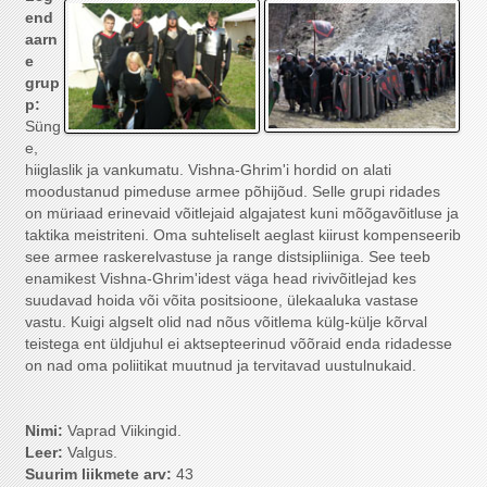
end
aarn
e
grup
p:
Süng
e,
hiiglaslik ja vankumatu. Vishna-Ghrim'i hordid on alati
moodustanud pimeduse armee põhijõud. Selle grupi ridades
on müriaad erinevaid võitlejaid algajatest kuni mõõgavõitluse ja
taktika meistriteni. Oma suhteliselt aeglast kiirust kompenseerib
see armee raskerelvastuse ja range distsipliiniga. See teeb
enamikest Vishna-Ghrim'idest väga head rivivõitlejad kes
suudavad hoida või võita positsioone, ülekaaluka vastase
vastu. Kuigi algselt olid nad nõus võitlema külg-külje kõrval
teistega ent üldjuhul ei aktsepteerinud võõraid enda ridadesse
on nad oma poliitikat muutnud ja tervitavad uustulnukaid.
Nimi:
Vaprad Viikingid.
Leer:
Valgus.
Suurim liikmete arv
:
43