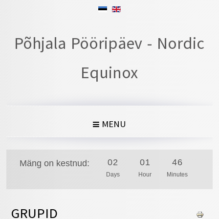
Põhjala Pööripäev - Nordic
Equinox
MENU
0
2
0
1
4
6
0
2
0
1
4
6
Mäng on kestnud:
Days
Hour
Minutes
GRUPID