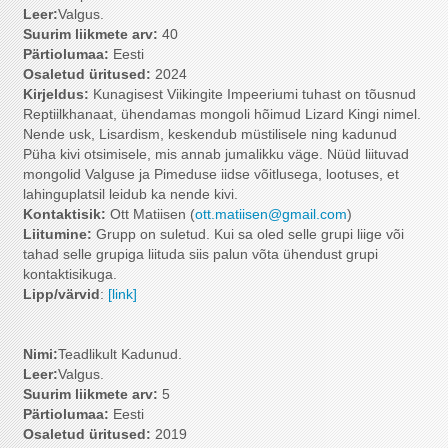
Leer:
Valgus.
Suurim liikmete arv
:
40
Pärtiolumaa:
Eesti
Osaletud üritused:
2024
Kirjeldus:
Kunagisest Viikingite Impeeriumi tuhast on tõusnud
Reptiilkhanaat, ühendamas mongoli hõimud Lizard Kingi nimel.
Nende usk, Lisardism, keskendub müstilisele ning kadunud
Püha kivi otsimisele, mis annab jumalikku väge. Nüüd liituvad
mongolid Valguse ja Pimeduse iidse võitlusega, lootuses, et
lahinguplatsil leidub ka nende kivi.
Kontaktisik:
Ott Matiisen (
ott.matiisen@gmail.com
)
Liitumine:
Grupp on suletud. Kui sa oled selle grupi liige või
tahad selle grupiga liituda siis palun võta ühendust grupi
kontaktisikuga.
Lipp/värvid
:
[link]
Nimi:
Teadlikult Kadunud.
Leer:
Valgus.
Suurim liikmete arv
:
5
Pärtiolumaa:
Eesti
Osaletud üritused:
2019