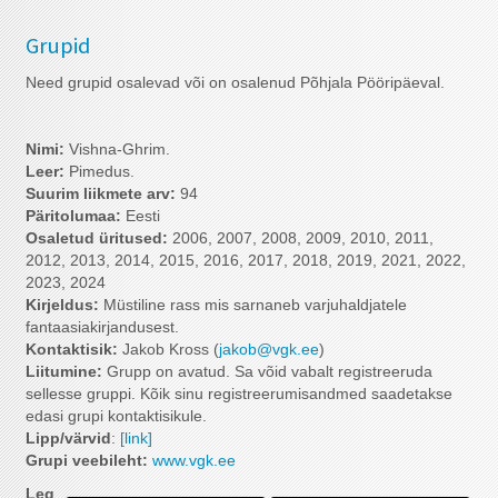
Grupid
Need grupid osalevad või on osalenud Põhjala Pööripäeval.
Nimi:
Vishna-Ghrim.
Leer:
Pimedus.
Suurim liikmete arv:
94
Päritolumaa:
Eesti
Osaletud üritused:
2006, 2007, 2008, 2009, 2010, 2011,
2012, 2013, 2014, 2015, 2016, 2017, 2018, 2019, 2021, 2022,
2023, 2024
Kirjeldus:
Müstiline rass mis sarnaneb varjuhaldjatele
fantaasiakirjandusest.
Kontaktisik:
Jakob Kross (
jakob@vgk.ee
)
Liitumine:
Grupp on avatud. Sa võid vabalt registreeruda
sellesse gruppi. Kõik sinu registreerumisandmed saadetakse
edasi grupi kontaktisikule.
Lipp/värvid
:
[link]
Grupi veebileht:
www.vgk.ee
Leg