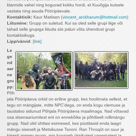
klannide vahel ning koguvad kokku hordi, et Kuuõgija kutsele
vastata ning asuda Pööripäevale.
Kontaktisik:
Kaur Matiisen (
vincent_arckharum@hotmail.com
)
Liitumine:
Grupp on suletud. Kui sa oled selle grupi liige või
tahad selle grupiga liituda siis palun võta ühendust grupi
kontaktisikuga.
Lipp/värvid
:
[link]
Le
ge
nd
aar
ne
gru
pp:
Põh
jala Pööripäeva orkid on eriline grupp, kes hoolimata sellest, et
tegu on mängijate, mitte NPC'dega, on enda kogu olemuse ja
taustaloo sidunud Põhjala Pööripäeva maailmaga. Nad võtavad
osa stsenaariumitest ent on ennekõike ja põhiliselt rollimängu
grupp. Nad olid ühtlasi esimesed, kes püstitasid enda laagri
mängu siseselt ja Metsikusse Tsooni. Ran Throq
ût on suur ja
kiiresti arenev grupp, mis koosneb üksikutest vanematest ja