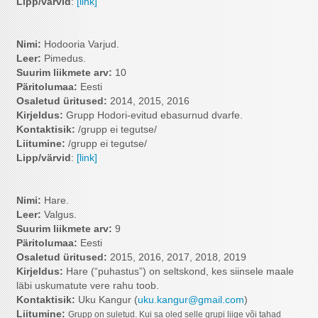
Lipp/värvid
:
[link]
Nimi:
Hodooria Varjud.
Leer:
Pimedus.
Suurim liikmete arv
:
10
Päritolumaa:
Eesti
Osaletud üritused:
2014, 2015, 2016
Kirjeldus:
Grupp Hodori-evitud ebasurnud dvarfe.
Kontaktisik:
/grupp ei tegutse/
Liitumine:
/grupp ei tegutse/
Lipp/värvid
:
[link]
Nimi:
Hare.
Leer:
Valgus.
Suurim liikmete arv
:
9
Päritolumaa:
Eesti
Osaletud üritused:
2015, 2016, 2017, 2018, 2019
Kirjeldus:
Hare (“puhastus”) on seltskond, kes siinsele maale
läbi uskumatute vere rahu toob.
Kontaktisik:
Uku Kangur (
uku.kangur@gmail.com
)
Liitumine:
Grupp on suletud. Kui sa oled selle grupi liige või tahad