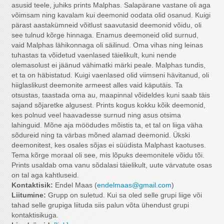
asusid teele, juhiks prints Malphas. Salapärane vastane oli aga
võimsam ning kavalam kui deemonid oodata olid osanud. Kuigi
pärast aastakümneid võitlust saavutasid deemonid võidu, oli
see tulnud kõrge hinnaga. Enamus deemoneid olid surnud,
vaid Malphas lähikonnaga oli säilinud. Oma vihas ning leinas
tuhastas ta võidetud vaenlased täielikult, kuni nende
olemasolust ei jäänud vähimatki märki peale. Malphas tundis,
et ta on häbistatud. Kuigi vaenlased olid viimseni hävitanud, oli
hiiglaslikust deemonite armeest alles vaid käputäis. Ta
otsustas, taastada oma au, maapinnal võideldes kuni saab täis
sajand sõjaretke algusest. Prints kogus kokku kõik deemonid,
kes polnud veel haavadesse surnud ning asus otsima
lahinguid. Mõne aja möödudes mõistis ta, et tal on liiga väha
sõdureid ning ta värbas mõned alamad deemonid. Ükski
deemonitest, kes osales sõjas ei süüdista Malphast kaotuses.
Tema kõrge moraal oli see, mis lõpuks deemonitele võidu tõi.
Prints usaldab oma vanu sõdalasi täielikult, uute värvatute osas
on tal aga kahtluseid.
Kontaktisik:
Endel Maas (
endelmaas@gmail.com
)
Liitumine:
Grupp on suletud. Kui sa oled selle grupi liige või
tahad selle grupiga liituda siis palun võta ühendust grupi
kontaktisikuga.