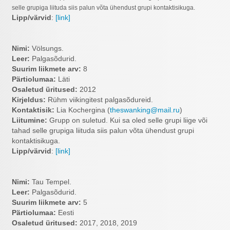
selle grupiga liituda siis palun võta ühendust grupi kontaktisikuga.
Lipp/värvid
:
[link]
Nimi:
Völsungs.
Leer:
Palgasõdurid.
Suurim liikmete arv
:
8
Pärtiolumaa:
Läti
Osaletud üritused:
2012
Kirjeldus:
Rühm viikingitest palgasõdureid.
Kontaktisik:
Lia Kochergina (
theswanking@mail.ru
)
Liitumine:
Grupp on suletud. Kui sa oled selle grupi liige või
tahad selle grupiga liituda siis palun võta ühendust grupi
kontaktisikuga.
Lipp/värvid
:
[link]
Nimi:
Tau Tempel.
Leer:
Palgasõdurid.
Suurim liikmete arv
:
5
Pärtiolumaa:
Eesti
Osaletud üritused:
2017, 2018, 2019