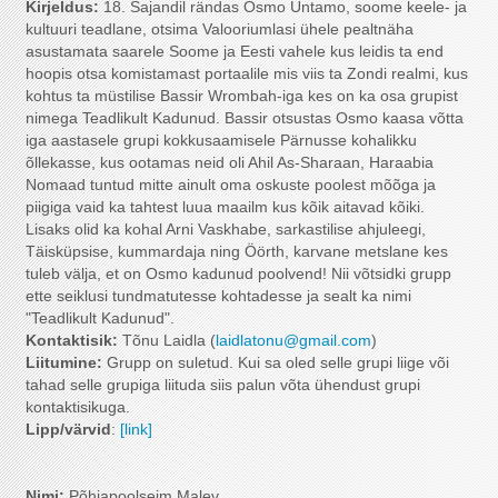
Kirjeldus:
18. Sajandil rändas Osmo Untamo, soome keele- ja
kultuuri teadlane, otsima Valooriumlasi ühele pealtnäha
asustamata saarele Soome ja Eesti vahele kus leidis ta end
hoopis otsa komistamast portaalile mis viis ta Zondi realmi, kus
kohtus ta müstilise Bassir Wrombah-iga kes on ka osa grupist
nimega Teadlikult Kadunud. Bassir otsustas Osmo kaasa võtta
iga aastasele grupi kokkusaamisele Pärnusse kohalikku
õllekasse, kus ootamas neid oli Ahil As-Sharaan, Haraabia
Nomaad tuntud mitte ainult oma oskuste poolest mõõga ja
piigiga vaid ka tahtest luua maailm kus kõik aitavad kõiki.
Lisaks olid ka kohal Arni Vaskhabe, sarkastilise ahjuleegi,
Täisküpsise, kummardaja ning Öörth, karvane metslane kes
tuleb välja, et on Osmo kadunud poolvend! Nii võtsidki grupp
ette seiklusi tundmatutesse kohtadesse ja sealt ka nimi
"Teadlikult Kadunud".
Kontaktisik:
Tõnu Laidla (
laidlatonu@gmail.com
)
Liitumine:
Grupp on suletud. Kui sa oled selle grupi liige või
tahad selle grupiga liituda siis palun võta ühendust grupi
kontaktisikuga.
Lipp/värvid
:
[link]
Nimi:
Põhjapoolseim Malev.