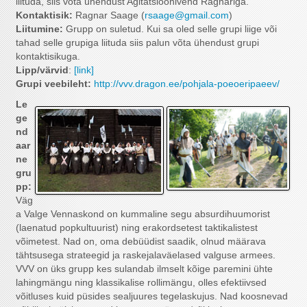
liituda, siis võta ühendust Agitatsioonivend Ragnariga.
Kontaktisik:
Ragnar Saage (
rsaage@gmail.com
)
Liitumine:
Grupp on suletud. Kui sa oled selle grupi liige või
tahad selle grupiga liituda siis palun võta ühendust grupi
kontaktisikuga.
Lipp/värvid
:
[link]
Grupi veebileht:
http://vvv.dragon.ee/pohjala-poeoeripaeev/
Le
ge
nd
aar
ne
gru
pp:
Väg
a Valge Vennaskond on kummaline segu absurdihuumorist
(laenatud popkultuurist) ning erakordsetest taktikalistest
võimetest. Nad on, oma debüüdist saadik, olnud määrava
tähtsusega strateegid ja raskejalaväelased valguse armees.
VVV on üks grupp kes sulandab ilmselt kõige paremini ühte
lahingmängu ning klassikalise rollimängu, olles efektiivsed
võitluses kuid püsides sealjuures tegelaskujus. Nad koosnevad