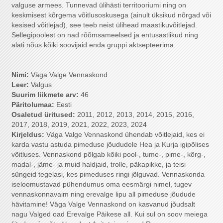
valguse armees. Tunnevad ülihästi territooriumi ning on
keskmisest kõrgema võitlusoskusega (ainult üksikud nõrgad või
kesised võitlejad), see teeb neist ülihead maastikuvõitlejad.
Sellegipoolest on nad rõõmsameelsed ja entusastlikud ning
alati nõus kõiki soovijaid enda gruppi aktsepteerima.
Nimi:
Väga Valge Vennaskond
Leer:
Valgus
Suurim liikmete arv
:
46
Päritolumaa:
Eesti
Osaletud üritused:
2011, 2012, 2013, 2014, 2015, 2016,
2017, 2018, 2019, 2021, 2022, 2023, 2024
Kirjeldus:
Väga Valge Vennaskond ühendab võitlejaid, kes ei
karda vastu astuda pimeduse jõududele Hea ja Kurja igipõlises
võitluses. Vennaskond põlgab kõiki pool-, tume-, pime-, kõrg-,
madal-, jäme- ja muid haldjaid, trolle, päkapikke, ja teisi
süngeid tegelasi, kes pimeduses ringi jõlguvad. Vennaskonda
iseloomustavad pühendumus oma eesmärgi nimel, tugev
vennaskonnavaim ning erevalge lipu all pimeduse jõudude
hävitamine! Väga Valge Vennaskond on kasvanud jõudsalt
nagu Valged oad Erevalge Päikese all. Kui sul on soov meiega