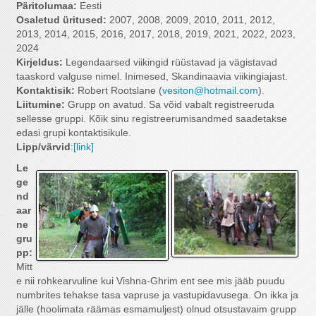
Päritolumaa:
Eesti
Osaletud üritused:
2007, 2008, 2009, 2010, 2011, 2012,
2013, 2014, 2015, 2016, 2017, 2018, 2019, 2021, 2022, 2023,
2024
Kirjeldus:
Legendaarsed viikingid rüüstavad ja vägistavad
taaskord valguse nimel. Inimesed, Skandinaavia viikingiajast.
Kontaktisik:
Robert Rootslane (
vesiton@hotmail.com
).
Liitumine:
Grupp on avatud. Sa võid vabalt registreeruda
sellesse gruppi. Kõik sinu registreerumisandmed saadetakse
edasi grupi kontaktisikule.
Lipp/värvid
:
[link]
Le
ge
nd
aar
ne
gru
pp:
Mitt
e nii rohkearvuline kui Vishna-Ghrim ent see mis jääb puudu
numbrites tehakse tasa vapruse ja vastupidavusega. On ikka ja
jälle (hoolimata räämas esmamuljest) olnud otsustavaim grupp