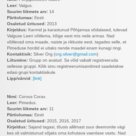
Leer:
Valgus.
Suurim liikmete arv
:
14
Päritolumaa:
Eesti
Osaletud üritused:
2013
Kirjeldus:
Karmid ja karastunud Põhjamaa sõdalased, tulevad
Valguse Leeri võitlema, kõige eest mis neile armas. Nad
võitlevad oma maade, naiste ja rikkuste eest, tagades selle, et
Pimeduse hordid ei uitaks nende maadel enam kunagi ringi.
Kontaktisik:
Silver Org (
org.silver@gmail.com
)
Liitumine:
Grupp on avatud. Sa võid vabalt registreeruda
sellesse gruppi. Kõik sinu registreerumisandmed saadetakse
edasi grupi kontaktisikule.
Lipp/värvid
:
[link]
Nimi:
Corvus Corax.
Leer:
Pimedus.
Suurim liikmete arv
:
11
Pärtiolumaa:
Eesti
Osaletud üritused:
2015, 2016, 2017
Kirjeldus:
Sajand tagasi, tõusis allilmast suur deemonite vägi
kes oli valmistunud sõjaks oma kohutava vaenlase vastu. Nad