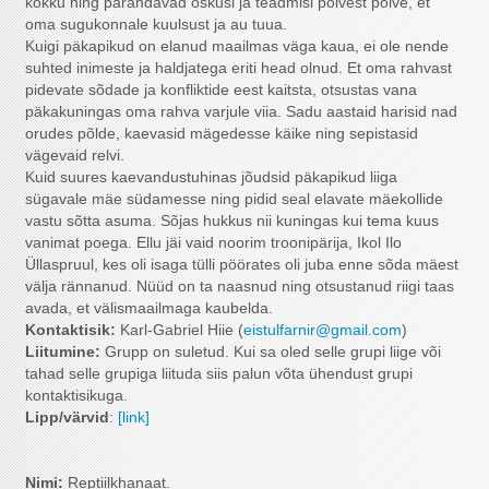
kokku ning pärandavad oskusi ja teadmisi põlvest põlve, et
oma sugukonnale kuulsust ja au tuua.
Kuigi päkapikud on elanud maailmas väga kaua, ei ole nende
suhted inimeste ja haldjatega eriti head olnud. Et oma rahvast
pidevate sõdade ja konfliktide eest kaitsta, otsustas vana
päkakuningas oma rahva varjule viia. Sadu aastaid harisid nad
orudes põlde, kaevasid mägedesse käike ning sepistasid
vägevaid relvi.
Kuid suures kaevandustuhinas jõudsid päkapikud liiga
sügavale mäe südamesse ning pidid seal elavate mäekollide
vastu sõtta asuma. Sõjas hukkus nii kuningas kui tema kuus
vanimat poega. Ellu jäi vaid noorim troonipärija, Ikol Ilo
Üllaspruul, kes oli isaga tülli pöörates oli juba enne sõda mäest
välja rännanud. Nüüd on ta naasnud ning otsustanud riigi taas
avada, et välismaailmaga kaubelda.
Kontaktisik:
Karl-Gabriel Hiie (
eistulfarnir@gmail.com
)
Liitumine
:
Grupp on suletud. Kui sa oled selle grupi liige või
tahad selle grupiga liituda siis palun võta ühendust grupi
kontaktisikuga.
Lipp/värvid
:
[link]
Nimi:
Reptiilkhanaat.