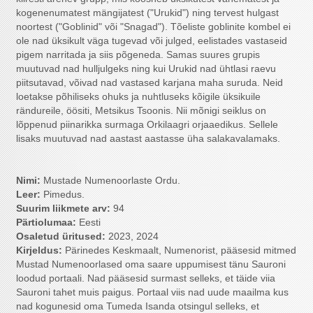
kogenenumatest mängijatest ("Urukid") ning tervest hulgast
noortest ("Goblinid" või "Snagad"). Tõeliste goblinite kombel ei
ole nad üksikult väga tugevad või julged, eelistades vastaseid
pigem narritada ja siis põgeneda. Samas suures grupis
muutuvad nad hulljulgeks ning kui Urukid nad ühtlasi raevu
piitsutavad, võivad nad vastased karjana maha suruda. Neid
loetakse põhiliseks ohuks ja nuhtluseks kõigile üksikuile
rändureile, öösiti, Metsikus Tsoonis. Nii mõnigi seiklus on
lõppenud piinarikka surmaga Orkilaagri orjaaedikus. Sellele
lisaks muutuvad nad aastast aastasse üha salakavalamaks
.
Nimi:
Mustade Numenoorlaste Ordu.
Leer:
Pimedus.
Suurim liikmete arv:
94
Pärtiolumaa:
Eesti
Osaletud üritused:
2023, 2024
Kirjeldus:
Pärinedes Keskmaalt, Numenorist, pääsesid mitmed
Mustad Numenoorlased oma saare uppumisest tänu Sauroni
loodud portaali. Nad pääsesid surmast selleks, et täide viia
Sauroni tahet muis paigus. Portaal viis nad uude maailma kus
nad kogunesid oma Tumeda Isanda otsingul selleks, et