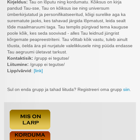
Kirjeldus:
Tau on lõputu ning kordumatu. Kõiksus on kirja
pandud Tau-sse, Tau on kõiksus ise ning universum
ümberkirjutatud ja personifikatseeritud, kõigi surelike aga ka
surematute jaoks, kes tahavad järgida lõpmatust, leida sealt
tõde maailmaruumi taga. Tau templis pürgivad tema kauguse
poole kõik, kes seda soovivad - alles Tau leidnud jüngrist
kõrgemate peapreestriteni. Tau võttab kõik vastu, tuleb ainult
tõusta, öelda ära pii nurjatule valelikkusele ning püüda endasse
Tau aegruumi ületavat tarkust.
Kontaktisik:
/grupp ei tegutse/
Liitumine:
/grupp ei tegutse/
Lipp/värvid
:
[link]
Sul on enda grupp ja tahad liituda? Registreeri oma grupp
siin
.