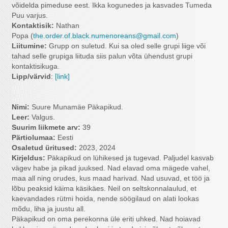
võidelda pimeduse eest. Ikka kogunedes ja kasvades Tumeda
Puu varjus.
Kontaktisik:
Nathan
Popa (
the.order.of.black.numenoreans@gmail.com
)
Liitumine
:
Grupp on suletud. Kui sa oled selle grupi liige või
tahad selle grupiga liituda siis palun võta ühendust grupi
kontaktisikuga.
Lipp/värvid
:
[link]
Nimi:
Suure Munamäe Päkapikud.
Leer:
Valgus.
Suurim liikmete arv:
39
Pärtiolumaa:
Eesti
Osaletud üritused:
2023, 2024
Kirjeldus:
Päkapikud on lühikesed ja tugevad. Paljudel kasvab
vägev habe ja pikad juuksed. Nad elavad oma mägede vahel,
maa all ning orudes, kus maad harivad. Nad usuvad, et töö ja
lõbu peaksid käima käsikäes. Neil on seltskonnalaulud, et
kaevandades rütmi hoida, nende söögilaud on alati lookas
mõdu, liha ja juustu all.
Päkapikud on oma perekonna üle eriti uhked. Nad hoiavad