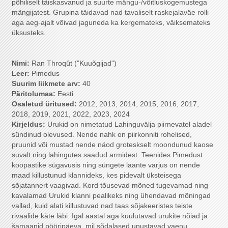
põhiliselt täiskasvanud ja suurte mängu-/võitluskogemustega
mängijatest. Grupina täidavad nad tavaliselt raskejalaväe rolli
aga aeg-ajalt võivad jaguneda ka kergemateks, väiksemateks
üksusteks.
Nimi:
Ran Throqût ("Kuuõgijad")
Leer:
Pimedus
Suurim liikmete arv
:
40
Päritolumaa:
Eesti
Osaletud üritused:
2012, 2013, 2014, 2015, 2016, 2017,
2018, 2019, 2021, 2022, 2023, 2024
Kirjeldus:
Urukid on nimetatud Lahinguvälja piirnevatel aladel
sündinud olevused. Nende nahk on piirkonniti rohelised,
pruunid või mustad nende näod groteskselt moondunud kaose
suvalt ning lahingutes saadud armidest. Teenides Pimedust
koopastike sügavusis ning süngete laante varjus on nende
maad killustunud klannideks, kes pidevalt üksteisega
sõjatannert vaagivad. Kord tõusevad mõned tugevamad ning
kavalamad Urukid klanni pealikeks ning ühendavad mõningad
vallad, kuid alati killustuvad nad taas sõjakeeristes teiste
rivaalide käte läbi. Igal aastal aga kuulutavad urukite nõiad ja
šamaanid pööripäeva, mil sõdalased unustavad vaenu